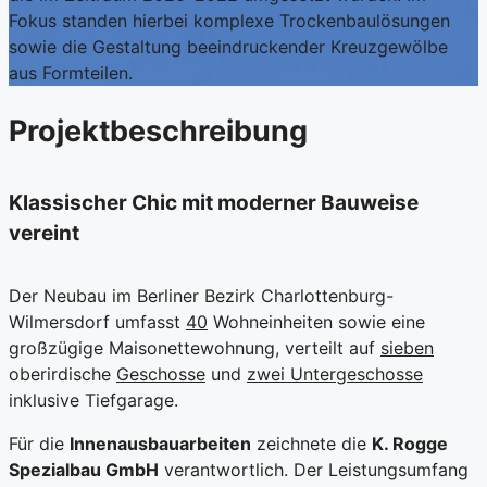
Fokus standen hierbei komplexe Trockenbaulösungen
sowie die Gestaltung beeindruckender Kreuzgewölbe
aus Formteilen.
Projektbeschreibung
Klassischer Chic mit moderner Bauweise
vereint
Der Neubau im Berliner Bezirk Charlottenburg-
Wilmersdorf umfasst
40
Wohneinheiten sowie eine
großzügige Maisonettewohnung, verteilt auf
sieben
oberirdische
Geschosse
und
zwei Untergeschosse
inklusive Tiefgarage.
Für die
Innenausbauarbeiten
zeichnete die
K. Rogge
Spezialbau GmbH
verantwortlich. Der Leistungsumfang